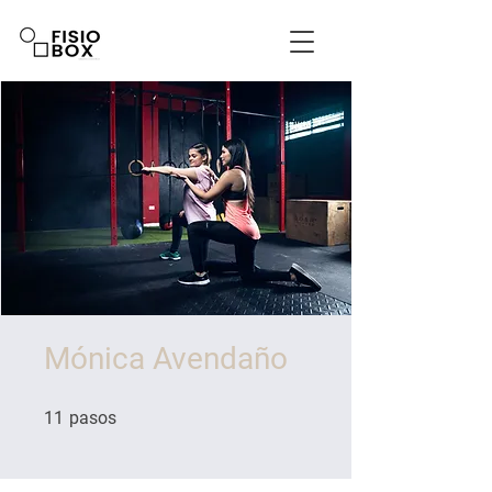
Mónica Avendaño
11 pasos
11
pasos