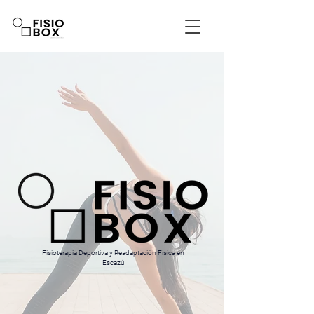
Fisioterapia Deportiva y Readaptación Física en
Escazú